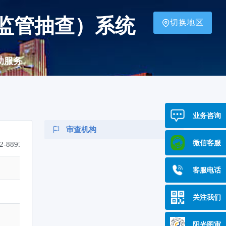
监管抽查）系统
切换地区
助服务
业务咨询
审查机构
微信客服
32-88950292
客服电话
关注我们
阳光图审